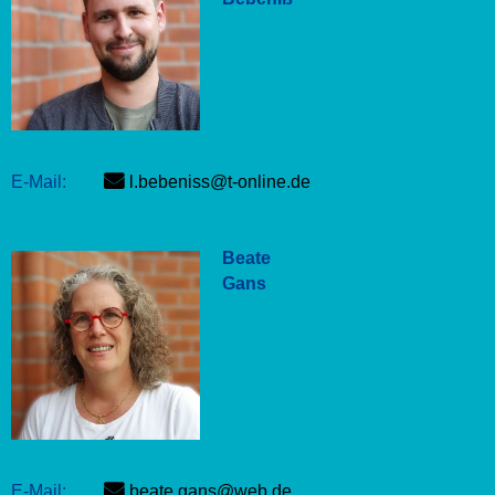
E-Mail:
l.bebeniss@t-online.de
Beate
Gans
E-Mail:
beate.gans@web.de